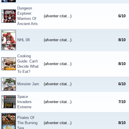
Dungeon
Explorer:
(afventer citat...)
6
/
10
Warriors Of
Ancient Arts
NHL 08
(afventer citat...)
8
/
10
Cooking
Guide: Can't
(afventer citat...)
8
/
10
Decide What
To Eat?
Monster Jam
(afventer citat...)
6
/
10
Space
Invaders
(afventer citat...)
7
/
10
Extreme
Pirates Of
The Burning
(afventer citat...)
8
/
10
Sea