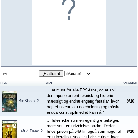
(Platform)
Titel
TITEL
CITAT
KARAKTER
„...et must for alle FPS-fans, og et spil
der imponerer rent teknisk og historie-
BioShock 2
mæssigt og endnu engang fastslår, hvor
9
/
10
højt et niveau af underholdning og måske
endda kunst spilmediet kan nå.“
„...føles ikke som en egentlig efterfølger,
mere som en udvidelsespakke. Derfor
Left 4 Dead 2
føles prisen på 549 kr. også som noget af
8
/
10
en udbetaling, specielt i disse tider, hvor