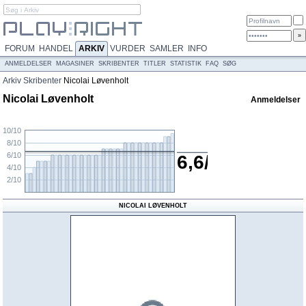
FORUM
HANDEL
ARKIV
VURDER
SAMLER
INFO
ANMELDELSER
MAGASINER
SKRIBENTER
TITLER
STATISTIK
FAQ
SØG
Arkiv
Skribenter
Nicolai Løvenholt
Nicolai Løvenholt
Anmeldelser
10/10
8/10
6/10
6,6/10
4/10
2/10
NICOLAI LØVENHOLT