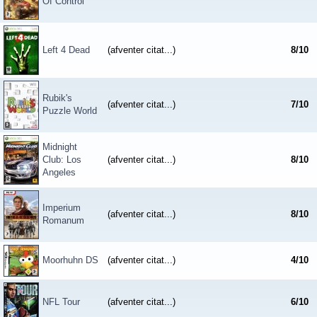
Of Control
Left 4 Dead
(afventer citat...)
8
/
10
Rubik's
(afventer citat...)
7
/
10
Puzzle World
Midnight
Club: Los
(afventer citat...)
8
/
10
Angeles
Imperium
(afventer citat...)
8
/
10
Romanum
Moorhuhn DS
(afventer citat...)
4
/
10
NFL Tour
(afventer citat...)
6
/
10