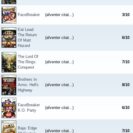
FaceBreaker
(afventer citat...)
3
/
10
Eat Lead:
The Return
(afventer citat...)
6
/
10
Of Matt
Hazard
The Lord Of
The Rings:
(afventer citat...)
7
/
10
Conquest
Brothers In
Arms: Hell's
(afventer citat...)
8
/
10
Highway
FaceBreaker
(afventer citat...)
6
/
10
K.O. Party
Baja: Edge
(afventer citat...)
7
/
10