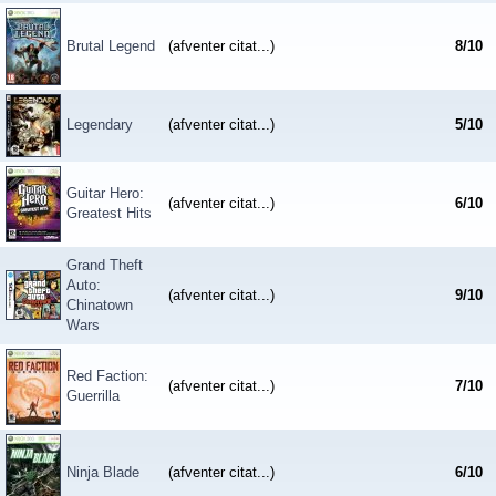
Brutal Legend
(afventer citat...)
8
/
10
Legendary
(afventer citat...)
5
/
10
Guitar Hero:
(afventer citat...)
6
/
10
Greatest Hits
Grand Theft
Auto:
(afventer citat...)
9
/
10
Chinatown
Wars
Red Faction:
(afventer citat...)
7
/
10
Guerrilla
Ninja Blade
(afventer citat...)
6
/
10