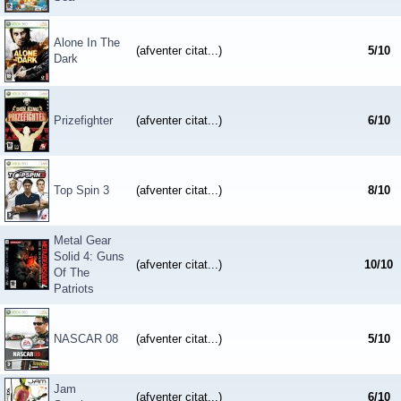
Alone In The
(afventer citat...)
5
/
10
Dark
Prizefighter
(afventer citat...)
6
/
10
Top Spin 3
(afventer citat...)
8
/
10
Metal Gear
Solid 4: Guns
(afventer citat...)
10
/
10
Of The
Patriots
NASCAR 08
(afventer citat...)
5
/
10
Jam
(afventer citat...)
6
/
10