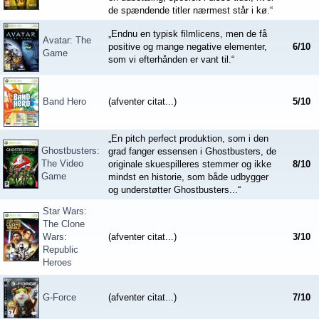
de spændende titler nærmest står i kø.“
„Endnu en typisk filmlicens, men de få
Avatar: The
positive og mange negative elementer,
6
/
10
Game
som vi efterhånden er vant til.“
Band Hero
(afventer citat...)
5
/
10
„En pitch perfect produktion, som i den
Ghostbusters:
grad fanger essensen i Ghostbusters, de
The Video
originale skuespilleres stemmer og ikke
8
/
10
Game
mindst en historie, som både udbygger
og understøtter Ghostbusters...“
Star Wars:
The Clone
Wars:
(afventer citat...)
3
/
10
Republic
Heroes
G-Force
(afventer citat...)
7
/
10