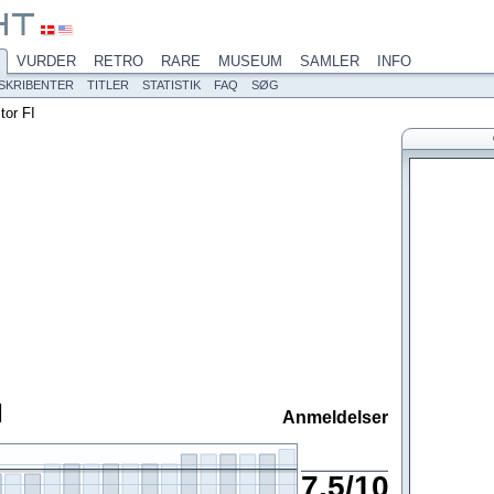
VURDER
RETRO
RARE
MUSEUM
SAMLER
INFO
SKRIBENTER
TITLER
STATISTIK
FAQ
SØG
or FI
I
Anmeldelser
7,5/10