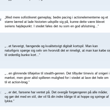
„Med mere sofistikeret gameplay, bedre pacing i actionelementerne og et
l
større lærred at lade historien udspille sig på, kunne dette være blevet
seriens højdepunkt. I stedet føles det nu som en god afslutning...“
„...et farverigt, fængende og kvalitetsrigt digitalt kortspil. Man kan
naturligvis spørge sig selv om hvorvidt det er rimeligt, at man kan købe si
til ordentlig bunke kort...“
„...en glimrende tilføjelse til stealth-genren. Det tilbyder timevis af snigeri i
mørket, men giver altid spilleren mulighed for i stedet at lave det hele om
til et action-brag.“
:
„...er det, fansene har ventet på. Det overgår forgængeren på alle måder,
og gør det med en stil, der vil få din indre tiårige til at hoppe og springe af
lykke.“