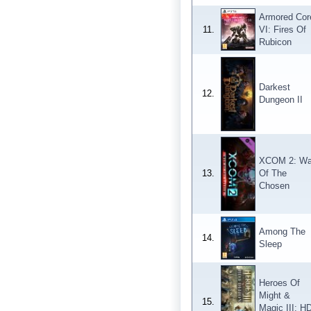
Armored Cor
11.
VI: Fires Of
Rubicon
Darkest
12.
Dungeon II
XCOM 2: Wa
13.
Of The
Chosen
Among The
14.
Sleep
Heroes Of
Might &
15.
Magic III: H