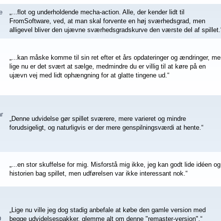
e
„...flot og underholdende mecha-action. Alle, der kender lidt til
FromSoftware, ved, at man skal forvente en høj sværhedsgrad, men
alligevel bliver den ujævne sværhedsgradskurve den værste del af spillet.
„...kan måske komme til sin ret efter et års opdateringer og ændringer, m
lige nu er det svært at sælge, medmindre du er villig til at køre på en
ujævn vej med lidt ophængning for at glatte tingene ud.“
r
„Denne udvidelse gør spillet sværere, mere varieret og mindre
forudsigeligt, og naturligvis er der mere genspilningsværdi at hente.“
„...en stor skuffelse for mig. Misforstå mig ikke, jeg kan godt lide idéen og
historien bag spillet, men udførelsen var ikke interessant nok.“
„Lige nu ville jeg dog stadig anbefale at købe den gamle version med
D
begge udvidelsespakker, glemme alt om denne "remaster-version".“