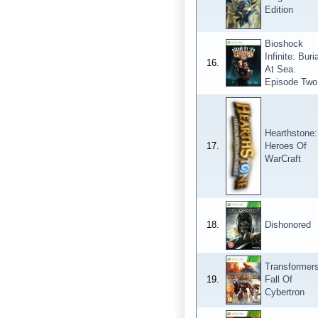
Edition
Bioshock
Infinite: Buria
16.
At Sea:
Episode Two
Hearthstone:
17.
Heroes Of
WarCraft
18.
Dishonored
Transformers
19.
Fall Of
Cybertron