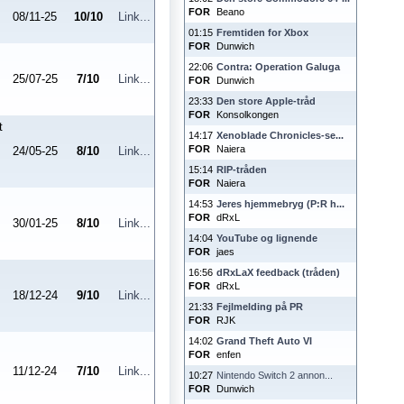
FOR
Beano
08/11-25
10
/
10
Link...
01:15
Fremtiden for Xbox
FOR
Dunwich
22:06
Contra: Operation Galuga
25/07-25
7
/
10
Link...
FOR
Dunwich
23:33
Den store Apple-tråd
FOR
Konsolkongen
t
14:17
Xenoblade Chronicles-se...
FOR
Naiera
24/05-25
8
/
10
Link...
15:14
RIP-tråden
FOR
Naiera
14:53
Jeres hjemmebryg (P:R h...
FOR
dRxL
30/01-25
8
/
10
Link...
14:04
YouTube og lignende
FOR
jaes
16:56
dRxLaX feedback (tråden)
FOR
dRxL
18/12-24
9
/
10
Link...
21:33
Fejlmelding på PR
FOR
RJK
14:02
Grand Theft Auto VI
FOR
enfen
11/12-24
7
/
10
Link...
10:27
Nintendo Switch 2 annon...
FOR
Dunwich