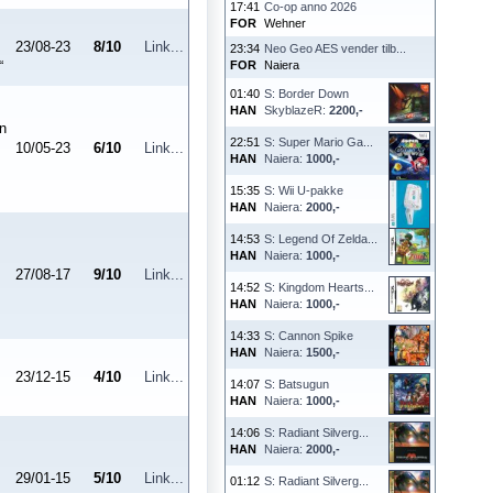
17:41
Co-op anno 2026
FOR
Wehner
23/08-23
8
/
10
Link...
23:34
Neo Geo AES vender tilb...
“
FOR
Naiera
01:40
S: Border Down
HAN
SkyblazeR:
2200,-
en
22:51
S: Super Mario Ga...
10/05-23
6
/
10
Link...
HAN
Naiera:
1000,-
15:35
S: Wii U-pakke
HAN
Naiera:
2000,-
14:53
S: Legend Of Zelda...
HAN
Naiera:
1000,-
27/08-17
9
/
10
Link...
14:52
S: Kingdom Hearts...
HAN
Naiera:
1000,-
14:33
S: Cannon Spike
HAN
Naiera:
1500,-
23/12-15
4
/
10
Link...
14:07
S: Batsugun
HAN
Naiera:
1000,-
14:06
S: Radiant Silverg...
HAN
Naiera:
2000,-
29/01-15
5
/
10
Link...
01:12
S: Radiant Silverg...