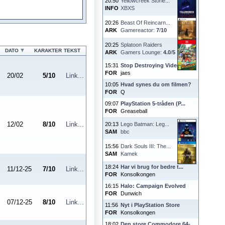
20:50
Yellowcreek Storie...
INFO
XBXS
20:26
Beast Of Reincarn...
ARK
Gamereactor:
7
/
10
20:25
Splatoon Raiders
DATO
KARAKTER
TEKST
ARK
Gamers Lounge:
4.0
/
5
15:31
Stop Destroying Videoga...
FOR
jaes
20/02
5
/
10
Link...
10:05
Hvad synes du om filmen?
FOR
Q
09:07
PlayStation 5-tråden (P...
FOR
Greaseball
12/02
8
/
10
Link...
20:13
Lego Batman: Leg...
SAM
bbc
15:56
Dark Souls III: The...
SAM
Kamek
18:24
Har vi brug for bedre t...
11/12-25
7
/
10
Link...
FOR
Konsolkongen
16:15
Halo: Campaign Evolved
FOR
Dunwich
07/12-25
8
/
10
Link...
11:56
Nyt i PlayStation Store
FOR
Konsolkongen
18:02
Den store Commodore 64-...