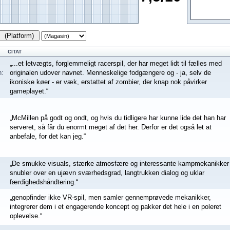
(Platform)
CITAT
„...et letvægts, forglemmeligt racerspil, der har meget lidt til fælles med
:
originalen udover navnet. Menneskelige fodgængere og - ja, selv de
ikoniske køer - er væk, erstattet af zombier, der knap nok påvirker
gameplayet.“
„McMillen på godt og ondt, og hvis du tidligere har kunne lide det han har
serveret, så får du enormt meget af det her. Derfor er det også let at
anbefale, for det kan jeg.“
„De smukke visuals, stærke atmosfære og interessante kampmekanikker
snubler over en ujævn sværhedsgrad, langtrukken dialog og uklar
færdighedshåndtering.“
„genopfinder ikke VR-spil, men samler gennemprøvede mekanikker,
integrerer dem i et engagerende koncept og pakker det hele i en poleret
oplevelse.“