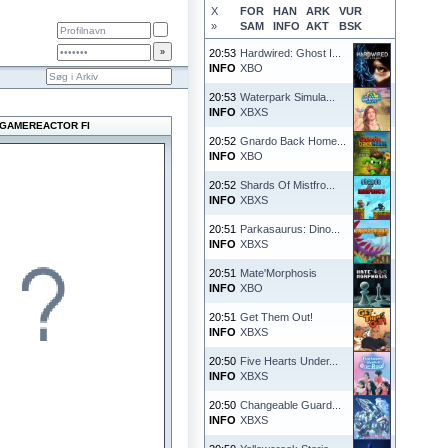
X
FOR
HAN
ARK
VUR
»
SAM
INFO
AKT
BSK
20:53
Hardwired: Ghost I...
INFO
XBO
20:53
Waterpark Simula...
INFO
XBXS
GAMEREACTOR FI
20:52
Gnardo Back Home...
INFO
XBO
20:52
Shards Of Mistfro...
INFO
XBXS
20:51
Parkasaurus: Dino...
INFO
XBXS
20:51
Mate'Morphosis
INFO
XBO
20:51
Get Them Out!
INFO
XBXS
20:50
Five Hearts Under...
INFO
XBXS
20:50
Changeable Guard...
INFO
XBXS