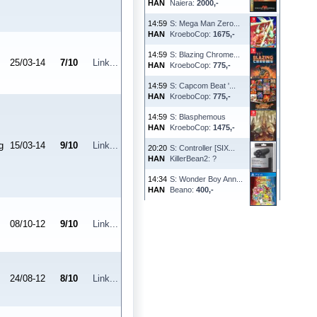
HAN
Naiera:
2000,-
14:59
S: Mega Man Zero...
HAN
KroeboCop:
1675,-
14:59
S: Blazing Chrome...
25/03-14
7
/
10
Link...
HAN
KroeboCop:
775,-
14:59
S: Capcom Beat '...
HAN
KroeboCop:
775,-
14:59
S: Blasphemous
HAN
KroeboCop:
1475,-
g
15/03-14
9
/
10
Link...
20:20
S: Controller [SIX...
HAN
KillerBean2: ?
14:34
S: Wonder Boy Ann...
HAN
Beano:
400,-
08/10-12
9
/
10
Link...
24/08-12
8
/
10
Link...