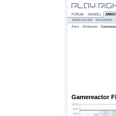
FORUM
HANDEL
ARKIV
ANMELDELSER
MAGASINER
Arkiv
:
Skribenter
:
Gamereact
Gamereactor F
10/10
8/10
6/10