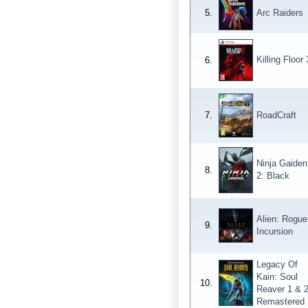
5.
Arc Raiders
Killing Floor 
6.
7.
RoadCraft
Ninja Gaiden
8.
2: Black
Alien: Rogue
9.
Incursion
Legacy Of
Kain: Soul
10.
Reaver 1 & 
Remastered