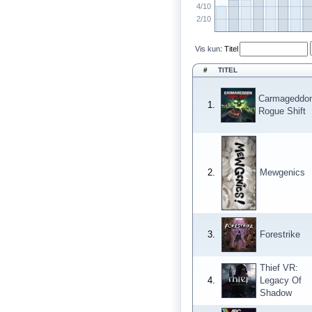
4/10
2/10
Vis kun
:
Titel
#
TITEL
Carmageddon
1.
Rogue Shift
2.
Mewgenics
3.
Forestrike
Thief VR:
4.
Legacy Of
Shadow