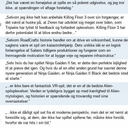
„Det har været en fornøjelse at spille en så poleret udgivelse, og jeg tror
ikke, at spændingen vil aftage foreløbig.“
„Selvom jeg ikke helt kan anbefale Killing Floor 3 over sin forgænger, er
det værd at huske på, at 2'eren har udviklet sig meget over tiden, som
3
Tripwire har lyttet til feedback og forbedret oplevelsen. Killing Floor 3 har
derfor potentialet til at blive endnu bedre...“
„Selvom RoadCrafts historie handler om at drive en virksomhed, kunne de
sagtens være et spil om katastrofehjælp. Dets unikke idé er en logisk
forlængelse af Sabers tidligere produktioner og fungerer som en
fremragende motivation for at bygge veje og reparere infrastruktur.“
„Selv hvis du har spillet Ninja Gaiden II før, er dette den perfekte lejlighed
til at prøve det igen. Og hvis du af en eller anden grund har savnet denne
nyere generation af Ninja Gaiden, er Ninja Gaiden II Black det bedste sted
at starte.“
„...er ikke bare et fantastisk VR-spil; det er en af de bedste Alien-
spiloplevelser. Verden er tydeligvis bygget op med kærlighed til Alien-
mytologien, og historien er spændende og troværdig med sine
overraskelser.“
„...ikke et dårligt spil set fra et moderne perspektiv, men det er ret nemt at
forestille sig, at dem, der ikke har spillet spillene før, måske ikke forstår,
2
hvorfor de var hits i sin tid.“