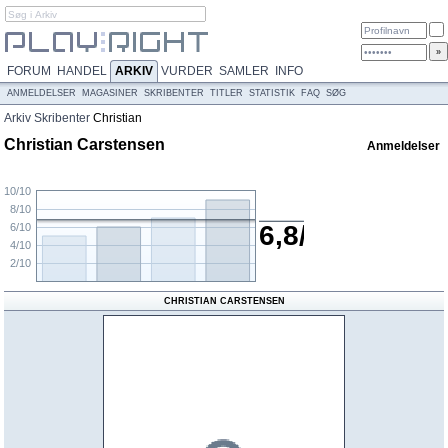
FORUM
HANDEL
ARKIV
VURDER
SAMLER
INFO
ANMELDELSER
MAGASINER
SKRIBENTER
TITLER
STATISTIK
FAQ
SØG
Arkiv
Skribenter
Christian
Carstensen
Christian Carstensen
Anmeldelser
10/10
8/10
6,8/10
6/10
4/10
2/10
CHRISTIAN CARSTENSEN