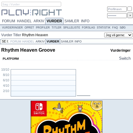
FORUM
HANDEL
ARKIV
VURDER
SAMLER
INFO
VURDERINGER
OPRET
PROFILER
TITLER
SPILLELISTE
FORSLAG
STATISTIK
FAQ
SØG
Vurder
Titler
Rhythm Heaven
Groove
SE I:
FORUM
HANDEL
ARKIV
VURDER
SAMLER
INFO
Rhythm Heaven Groove
Vurderinger
Switch
PLATFORM
10/10
8/10
6/10
4/10
2/10
N/A