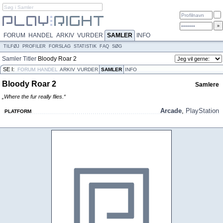
FORUM
HANDEL
ARKIV
VURDER
SAMLER
INFO
TILFØJ
PROFILER
FORSLAG
STATISTIK
FAQ
SØG
Samler
Titler
Bloody Roar 2
SE I:
FORUM
HANDEL
ARKIV
VURDER
SAMLER
INFO
Bloody Roar 2
Samlere
„Where the fur really flies.“
Arcade
,
PlayStation
PLATFORM