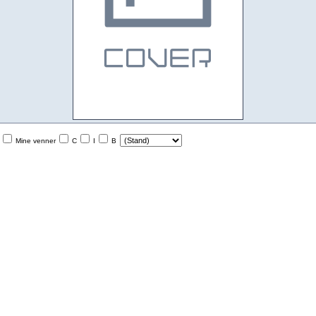
Mine venner
C
I
B