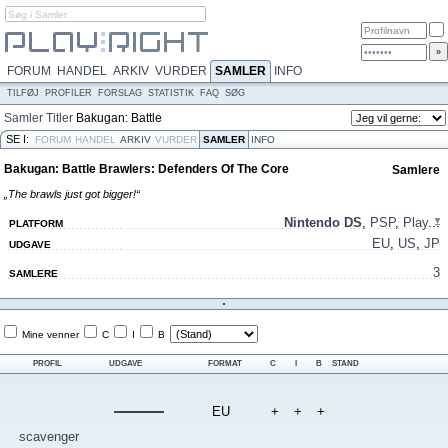
FORUM
HANDEL
ARKIV
VURDER
SAMLER
INFO
TILFØJ
PROFILER
FORSLAG
STATISTIK
FAQ
SØG
Samler
Titler
Bakugan: Battle
Brawlers: Defenders Of The Core
SE I:
FORUM
HANDEL
ARKIV
VURDER
SAMLER
INFO
Bakugan: Battle Brawlers: Defenders Of The Core
Samlere
„The brawls just got bigger!“
Nintendo DS
,
PSP
,
Play
...
PLATFORM
EU
,
US
,
JP
UDGAVE
3
SAMLERE
Mine venner
C
I
B
PROFIL
UDGAVE
FORMAT
C
I
B
STAND
EU
+
+
+
scavenger