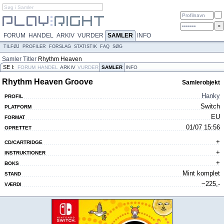
FORUM
HANDEL
ARKIV
VURDER
SAMLER
INFO
TILFØJ
PROFILER
FORSLAG
STATISTIK
FAQ
SØG
Samler
Titler
Rhythm Heaven
SE I:
Groove
FORUM
HANDEL
ARKIV
VURDER
SAMLER
INFO
Rhythm Heaven Groove
Samlerobjekt
Hanky
PROFIL
Switch
PLATFORM
EU
FORMAT
01/07 15:56
OPRETTET
+
CD/CARTRIDGE
+
INSTRUKTIONER
+
BOKS
Mint komplet
STAND
~225,-
VÆRDI