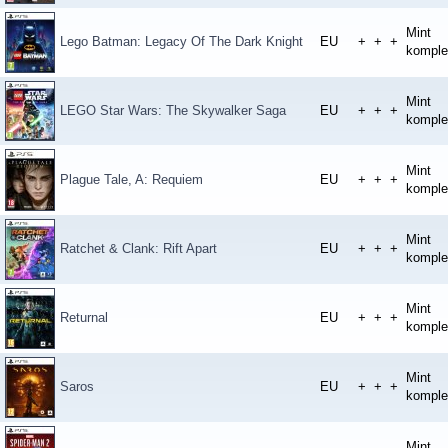
Mint
Lego Batman: Legacy Of The Dark Knight
EU
+
+
+
komple
Mint
LEGO Star Wars: The Skywalker Saga
EU
+
+
+
komple
Mint
Plague Tale, A: Requiem
EU
+
+
+
komple
Mint
Ratchet & Clank: Rift Apart
EU
+
+
+
komple
Mint
Returnal
EU
+
+
+
komple
Mint
Saros
EU
+
+
+
komple
Mint