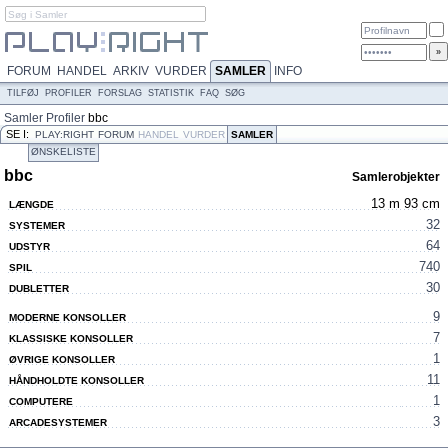
FORUM
HANDEL
ARKIV
VURDER
SAMLER
INFO
TILFØJ
PROFILER
FORSLAG
STATISTIK
FAQ
SØG
Samler
Profiler
bbc
SE I:
PLAY:RIGHT
FORUM
HANDEL
VURDER
SAMLER
ØNSKELISTE
bbc
Samlerobjekter
13 m 93 cm
LÆNGDE
32
SYSTEMER
64
UDSTYR
740
SPIL
30
DUBLETTER
9
MODERNE KONSOLLER
7
KLASSISKE KONSOLLER
1
ØVRIGE KONSOLLER
11
HÅNDHOLDTE KONSOLLER
1
COMPUTERE
3
ARCADESYSTEMER