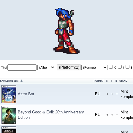
(Platform:1)
Titel
C
I
B
SAMLEROBJEKT
FORMAT
C
I
B
STAND
Mint
Astro Bot
EU
+
+
+
komple
Beyond Good & Evil: 20th Anniversary
Mint
EU
+
+
+
Edition
komple
Mint