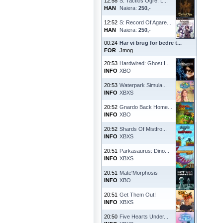
12:58
S: Tactics Ogre: L...
HAN
Naiera:
250,-
12:52
S: Record Of Agare...
HAN
Naiera:
250,-
00:24
Har vi brug for bedre t...
FOR
Jmog
20:53
Hardwired: Ghost I...
INFO
XBO
20:53
Waterpark Simula...
INFO
XBXS
20:52
Gnardo Back Home...
INFO
XBO
20:52
Shards Of Mistfro...
INFO
XBXS
20:51
Parkasaurus: Dino...
INFO
XBXS
20:51
Mate'Morphosis
INFO
XBO
20:51
Get Them Out!
INFO
XBXS
20:50
Five Hearts Under...