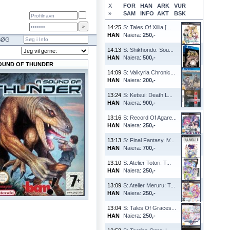
X
FOR
HAN
ARK
VUR
»
SAM
INFO
AKT
BSK
14:25
S: Tales Of Xillia [...
HAN
Naiera:
250,-
SØG
14:13
S: Shikhondo: Sou...
HAN
Naiera:
500,-
OUND OF THUNDER
14:09
S: Valkyria Chronic...
HAN
Naiera:
200,-
13:24
S: Ketsui: Death L...
HAN
Naiera:
900,-
13:16
S: Record Of Agare...
HAN
Naiera:
250,-
13:13
S: Final Fantasy IV...
HAN
Naiera:
700,-
13:10
S: Atelier Totori: T...
HAN
Naiera:
250,-
13:09
S: Atelier Meruru: T...
HAN
Naiera:
250,-
13:04
S: Tales Of Graces...
HAN
Naiera:
250,-