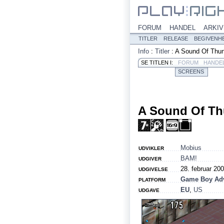
FORUM
HANDEL
ARKIV
TITLER
RELEASE
BEGIVENH
Info
:
Titler
:
A Sound Of Thu
SE TITLEN I:
FORUM
HANDE
SCREENS
A Sound Of Th
Mobius
UDVIKLER
BAM!
UDGIVER
28. februar 20
UDGIVELSE
Game Boy Ad
PLATFORM
EU
,
US
UDGAVE