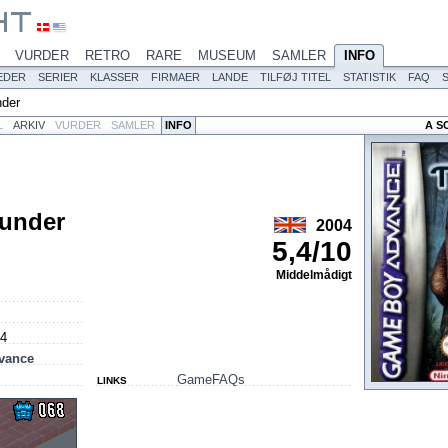
VURDER
RETRO
RARE
MUSEUM
SAMLER
INFO
EDER
SERIER
KLASSER
FIRMAER
LANDE
TILFØJ TITEL
STATISTIK
FAQ
nder
L
ARKIV
VURDER
SAMLER
INFO
A S
under
2004
5,4
/
10
Middelmådigt
04
vance
GameFAQs
LINKS