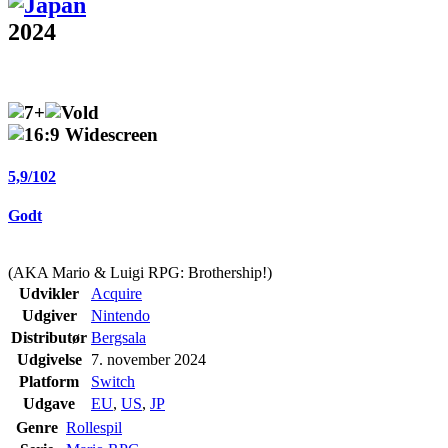
2024
5,9
/
10
2
Godt
(AKA Mario & Luigi RPG: Brothership!)
Udvikler
Acquire
Udgiver
Nintendo
Distributør
Bergsala
Udgivelse
7. november 2024
Platform
Switch
Udgave
EU
,
US
,
JP
Genre
Rollespil