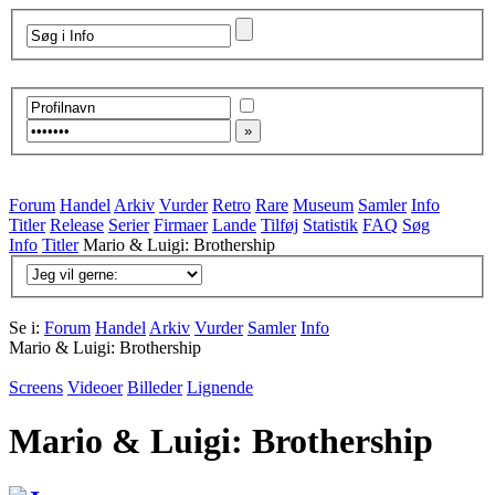
Forum
Handel
Arkiv
Vurder
Retro
Rare
Museum
Samler
Info
Titler
Release
Serier
Firmaer
Lande
Tilføj
Statistik
FAQ
Søg
Info
Titler
Mario & Luigi: Brothership
Se i:
Forum
Handel
Arkiv
Vurder
Samler
Info
Mario & Luigi: Brothership
Screens
Videoer
Billeder
Lignende
Mario & Luigi: Brothership