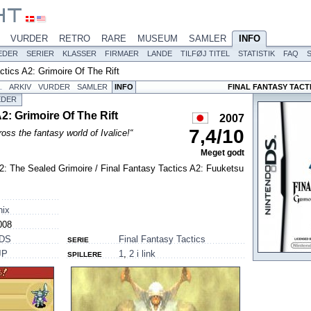
VURDER
RETRO
RARE
MUSEUM
SAMLER
INFO
EDER
SERIER
KLASSER
FIRMAER
LANDE
TILFØJ TITEL
STATISTIK
FAQ
ctics A2: Grimoire Of The Rift
L
ARKIV
VURDER
SAMLER
INFO
FINAL FANTASY TACTI
EDER
2: Grimoire Of The Rift
2007
7,4
/
10
ross the fantasy world of Ivalice!“
Meget godt
2: The Sealed Grimoire / Final Fantasy Tactics A2: Fuuketsu
nix
008
 DS
Final Fantasy Tactics
SERIE
JP
1
,
2 i link
SPILLERE