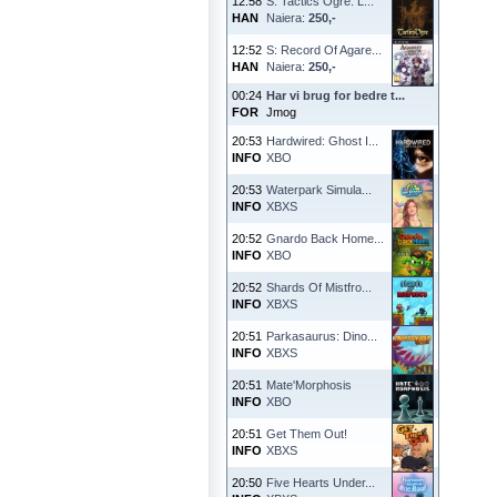
12:58
S: Tactics Ogre: L...
HAN
Naiera:
250,-
12:52
S: Record Of Agare...
HAN
Naiera:
250,-
00:24
Har vi brug for bedre t...
FOR
Jmog
20:53
Hardwired: Ghost I...
INFO
XBO
20:53
Waterpark Simula...
INFO
XBXS
20:52
Gnardo Back Home...
INFO
XBO
20:52
Shards Of Mistfro...
INFO
XBXS
20:51
Parkasaurus: Dino...
INFO
XBXS
20:51
Mate'Morphosis
INFO
XBO
20:51
Get Them Out!
INFO
XBXS
20:50
Five Hearts Under...