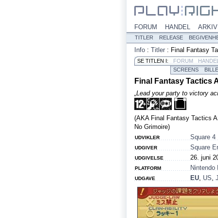
FORUM
HANDEL
ARKIV
TITLER
RELEASE
BEGIVENH
Info
:
Titler
:
Final Fantasy Ta
SE TITLEN I:
FORUM
HANDE
SCREENS
BILL
Final Fantasy Tactics A
„Lead your party to victory ac
(AKA Final Fantasy Tactics A
No Grimoire)
Square 4
UDVIKLER
Square E
UDGIVER
26. juni 2
UDGIVELSE
Nintendo
PLATFORM
EU
,
US
,
UDGAVE