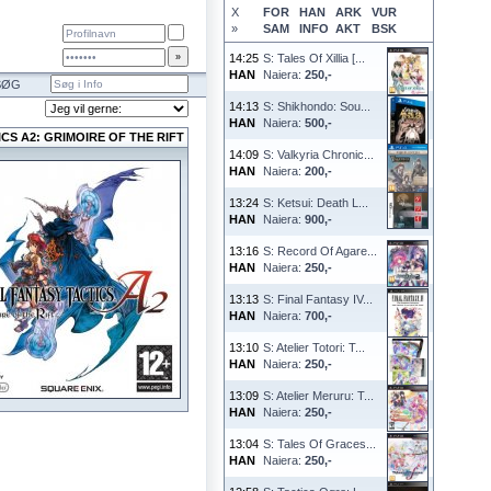
X
FOR
HAN
ARK
VUR
»
SAM
INFO
AKT
BSK
14:25
S: Tales Of Xillia [...
HAN
Naiera:
250,-
SØG
14:13
S: Shikhondo: Sou...
HAN
Naiera:
500,-
CS A2: GRIMOIRE OF THE RIFT
14:09
S: Valkyria Chronic...
HAN
Naiera:
200,-
13:24
S: Ketsui: Death L...
HAN
Naiera:
900,-
13:16
S: Record Of Agare...
HAN
Naiera:
250,-
13:13
S: Final Fantasy IV...
HAN
Naiera:
700,-
13:10
S: Atelier Totori: T...
HAN
Naiera:
250,-
13:09
S: Atelier Meruru: T...
HAN
Naiera:
250,-
13:04
S: Tales Of Graces...
HAN
Naiera:
250,-