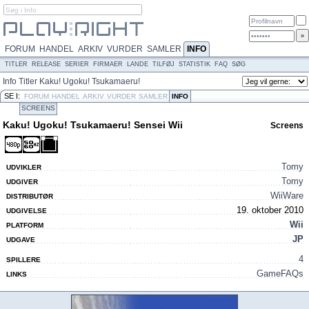
FORUM
HANDEL
ARKIV
VURDER
SAMLER
INFO
TITLER
RELEASE
SERIER
FIRMAER
LANDE
TILFØJ
STATISTIK
FAQ
SØG
Info
Titler
Kaku! Ugoku! Tsukamaeru!
Sensei Wii
Screens
SE I:
FORUM
HANDEL
ARKIV
VURDER
SAMLER
INFO
SCREENS
Kaku! Ugoku! Tsukamaeru! Sensei Wii
Screens
Tomy
UDVIKLER
Tomy
UDGIVER
WiiWare
DISTRIBUTØR
19. oktober 2010
UDGIVELSE
Wii
PLATFORM
JP
UDGAVE
4
SPILLERE
GameFAQs
LINKS