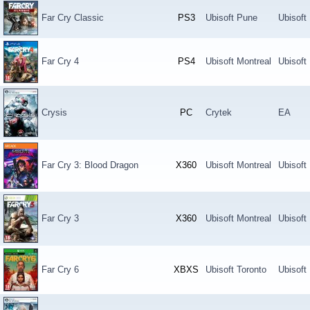
Far Cry Classic
PS3
Ubisoft Pune
Ubisoft
Far Cry 4
PS4
Ubisoft Montreal
Ubisoft
Crysis
PC
Crytek
EA
Far Cry 3: Blood Dragon
X360
Ubisoft Montreal
Ubisoft
Far Cry 3
X360
Ubisoft Montreal
Ubisoft
Far Cry 6
XBXS
Ubisoft Toronto
Ubisoft