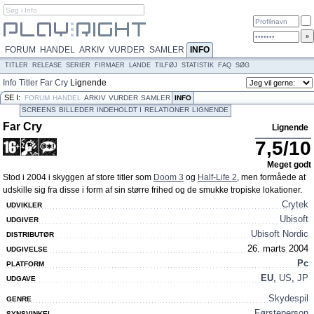
FORUM
HANDEL
ARKIV
VURDER
SAMLER
INFO
TITLER
RELEASE
SERIER
FIRMAER
LANDE
TILFØJ
STATISTIK
FAQ
SØG
Info
Titler
Far Cry
Lignende
SE I:
FORUM
HANDEL
ARKIV
VURDER
SAMLER
INFO
SCREENS
BILLEDER
INDEHOLDT I
RELATIONER
LIGNENDE
PRODUKTTEKST
Far Cry
Lignende
7,5
/
10
Meget godt
Stod i 2004 i skyggen af store titler som
Doom 3
og
Half-Life 2
, men formåede at
udskille sig fra disse i form af sin større frihed og de smukke tropiske lokationer.
Crytek
UDVIKLER
Ubisoft
UDGIVER
Ubisoft Nordic
DISTRIBUTØR
26. marts 2004
UDGIVELSE
Pc
PLATFORM
EU
,
US
,
JP
UDGAVE
Skydespil
GENRE
Førsteperson
SYNSVINKEL