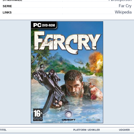
Far Cry
SERIE
Wikipedia
LINKS
TITEL
PLATFORM
UDVIKLER
UDGIVER