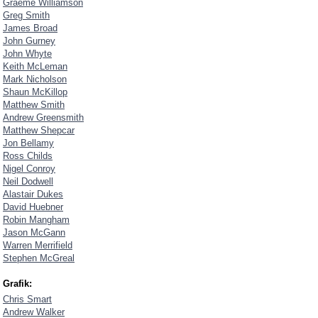
Graeme Williamson
Greg Smith
James Broad
John Gurney
John Whyte
Keith McLeman
Mark Nicholson
Shaun McKillop
Matthew Smith
Andrew Greensmith
Matthew Shepcar
Jon Bellamy
Ross Childs
Nigel Conroy
Neil Dodwell
Alastair Dukes
David Huebner
Robin Mangham
Jason McGann
Warren Merrifield
Stephen McGreal
Grafik:
Chris Smart
Andrew Walker