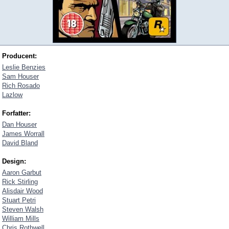
Producent:
Leslie Benzies
Sam Houser
Rich Rosado
Lazlow
Forfatter:
Dan Houser
James Worrall
David Bland
Design:
Aaron Garbut
Rick Stirling
Alisdair Wood
Stuart Petri
Steven Walsh
William Mills
Chris Rothwell