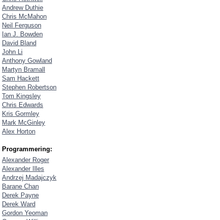
Andrew Duthie
Chris McMahon
Neil Ferguson
Ian J. Bowden
David Bland
John Li
Anthony Gowland
Martyn Bramall
Sam Hackett
Stephen Robertson
Tom Kingsley
Chris Edwards
Kris Gormley
Mark McGinley
Alex Horton
Programmering:
Alexander Roger
Alexander Illes
Andrzej Madajczyk
Barane Chan
Derek Payne
Derek Ward
Gordon Yeoman