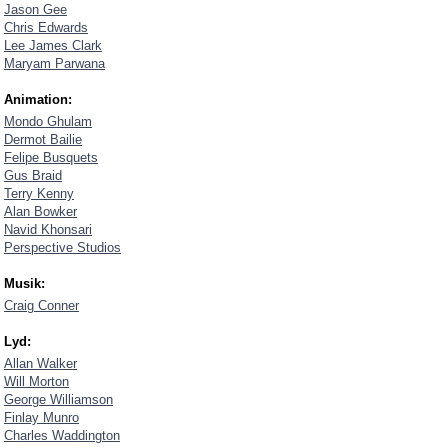
Jason Gee
Chris Edwards
Lee James Clark
Maryam Parwana
Animation:
Mondo Ghulam
Dermot Bailie
Felipe Busquets
Gus Braid
Terry Kenny
Alan Bowker
Navid Khonsari
Perspective Studios
Musik:
Craig Conner
Lyd:
Allan Walker
Will Morton
George Williamson
Finlay Munro
Charles Waddington