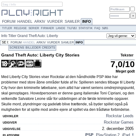
FORUM
HANDEL
ARKIV
VURDER
SAMLER
INFO
TITLER
RELEASE
SERIER
FIRMAER
LANDE
TILFØJ
STATISTIK
FAQ
SØG
Info
Titler
Grand Theft Auto: Liberty
City Stories
Tekster
SE I:
FORUM
HANDEL
ARKIV
VURDER
SAMLER
INFO
SCREENS
BILLEDER
CREDITS
Grand Theft Auto: Liberty City Stories
Tekster
7,0
/
10
Meget godt
Med Liberty City Stories viser Rockstar at den håndholdte PSP ikke har
problemer med store åbne områder fulde af liv. Spilleren sendes tilbage til Liberty
City hvor den kriminelle løbebane, som altid har været seriens omdrejningspunkt,
skal genoptages. Hovedpersonen er denne gang italienske Toni Cipriani, og den
velkendte Salvatore Leone står for uddelingen af de første kriminelle opgaver.
Skulle mord, plyndringer og gadeløb blive trættende, så byder spillet også på
muligheden for at spille mod andre ejere af spillet via den trådløse forbindelse.
Rockstar Leeds
UDVIKLER
Rockstar Games
UDGIVER
2. december 2005
UDGIVELSE
PSP
,
PlayStation 2
,
iPad
...
PLATFORM