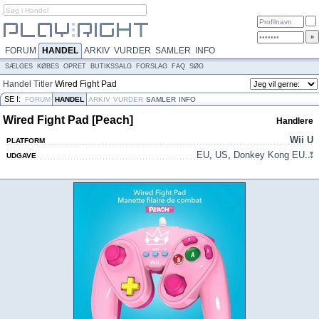
FORUM
HANDEL
ARKIV
VURDER
SAMLER
INFO
SÆLGES
KØBES
OPRET
BUTIKSSALG
FORSLAG
FAQ
SØG
Handel
Titler
Wired Fight Pad
[Peach]
SE I:
FORUM
HANDEL
ARKIV
VURDER
SAMLER
INFO
Wired Fight Pad [Peach]
Handlere
Wii U
PLATFORM
EU
,
US
,
Donkey Kong EU
...
UDGAVE