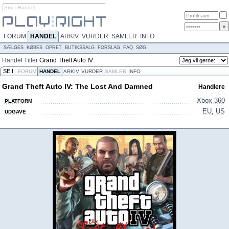
FORUM
HANDEL
ARKIV
VURDER
SAMLER
INFO
SÆLGES
KØBES
OPRET
BUTIKSSALG
FORSLAG
FAQ
SØG
Handel
Titler
Grand Theft Auto IV:
The Lost And Damned
SE I:
FORUM
HANDEL
ARKIV
VURDER
SAMLER
INFO
Grand Theft Auto IV: The Lost And Damned
Handlere
Xbox 360
PLATFORM
EU
,
US
UDGAVE