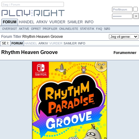
FORUM
HANDEL
ARKIV
VURDER
SAMLER
INFO
OVERSIGT
AKTIVE
OPRET
PROFILER
ONLINELISTE
STATISTIK
FAQ
SØG
Forum
Titler
Rhythm Heaven Groove
SE I:
FORUM
HANDEL
ARKIV
VURDER
SAMLER
INFO
Rhythm Heaven Groove
Forumemner