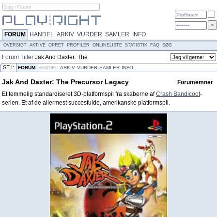
FORUM
HANDEL
ARKIV
VURDER
SAMLER
INFO
OVERSIGT
AKTIVE
OPRET
PROFILER
ONLINELISTE
STATISTIK
FAQ
SØG
Forum
Titler
Jak And Daxter: The
Precursor Legacy
SE I:
FORUM
HANDEL
ARKIV
VURDER
SAMLER
INFO
Jak And Daxter: The Precursor Legacy
Forumemner
Et temmelig standardiseret 3D-platformspil fra skaberne af
Crash Bandicoot
-
serien. Et af de allermest succesfulde, amerikanske platformspil.