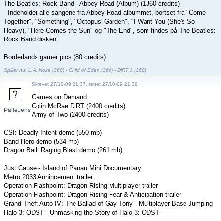
The Beatles: Rock Band - Abbey Road (Album) (1360 credits)
- Indeholder alle sangene fra Abbey Road albummet, bortset fra "Come
Together", "Something", "Octopus' Garden", "I Want You (She's So
Heavy), "Here Comes the Sun" og "The End", som findes på The Beatles:
Rock Band disken.
Borderlands gamer pics (80 credits)
Spiller nu: L.A. Noire (360) - Child of Eden (360) - DiRT 3 (360)
Skrevet 27/10-09 21:37, rettet 27/10-09 21:39
Games on Demand:
Colin McRae DiRT (2400 credits)
PalleJensen
Army of Two (2400 credits)
CSI: Deadly Intent demo (550 mb)
Band Hero demo (534 mb)
Dragon Ball: Raging Blast demo (261 mb)
Just Cause - Island of Panau Mini Documentary
Metro 2033 Annincement trailer
Operation Flashpoint: Dragon Rising Multiplayer trailer
Operation Flashpoint: Dragon Rising Fear & Anticipation trailer
Grand Theft Auto IV: The Ballad of Gay Tony - Multiplayer Base Jumping
Halo 3: ODST - Unmasking the Story of Halo 3: ODST