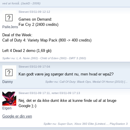
ved at forstå. (JackD - 2006)
Skrevet 03/11-09 12:12
Games on Demand:
Far Cry 2 (2400 credits)
PalleJensen
Deal of the Week:
Call of Duty 4: Variety Map Pack (800 -> 400 credits)
Left 4 Dead 2 demo (1,69 gb)
Spiller nu: L.A. Noire (360) - Child of Eden (360) - DiRT 3 (360)
Skrevet 03/11-09 17:04
Kan godt være jeg spørger dumt nu, men hvad er wpa2?
Danny
Spiller nu:
Call Of Duty: Black Ops
,
Medal Of Honor (2010) [...
Salling
Skrevet 03/11-09 17:11, rettet 03/11-09 17:13
Nej, det er da ikke dumt ikke at kunne finde ud af at bruge
Google };-)
Elgen
Google er din ven
Spiller nu:
Super Gun
,
Xbox 360 Elite [Limited...
,
PlayStation 3