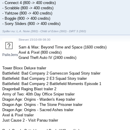
- Connect 4 (800 -> 400 credits)
- Scrabble (800 -> 400 credits)
- Yahtzee (800 -> 400 credits)
- Boggle (800 -> 400 credits)
- Sorry Sliders (800 -> 400 credits)
Spiller nu: L.A. Noire (360) - Child of Eden (360) - DiRT 3 (360)
Skrevet 15/10-09 08:30
Sam & Max: Beyond Time and Space (1600 credits)
Axel & Pixel (800 credits)
PalleJensen
Grand Theft Auto IV (2400 credits)
Tower Bloxx Deluxe trailer
Battlefield: Bad Company 2 Gamescon Squad Story trailer
Battlefield: Bad Company 2 E3 Squad Story trailer
Battlefield: Bad Company 2 Battlefield Moments Episode 1
Dragonball Raging Blast trailer 2
Army of Two: 40th Day Office Sniper trailer
Dragon Age: Origins - Warden's Keep trailer
Dragon Age: Origins - The Stone Prisoner trailer
Dragon Age: Origins - Sacred Ashes trailer
Axel & Pixel trailer
Just Cause 2 - Visit Panau trailer