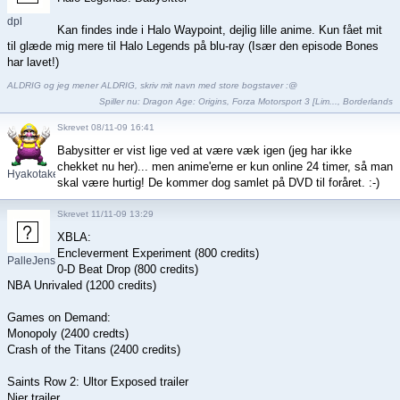
dpl
Kan findes inde i Halo Waypoint, dejlig lille anime. Kun fået mit
til glæde mig mere til Halo Legends på blu-ray (Især den episode Bones
har lavet!)
ALDRIG og jeg mener ALDRIG, skriv mit navn med store bogstaver :@
Spiller nu:
Dragon Age: Origins
,
Forza Motorsport 3 [Lim...
,
Borderlands
Skrevet 08/11-09 16:41
Babysitter er vist lige ved at være væk igen (jeg har ikke
chekket nu her)... men anime'erne er kun online 24 timer, så man
Hyakotake
skal være hurtig! De kommer dog samlet på DVD til foråret. :-)
Skrevet 11/11-09 13:29
XBLA:
Encleverment Experiment (800 credits)
PalleJensen
0-D Beat Drop (800 credits)
NBA Unrivaled (1200 credits)
Games on Demand:
Monopoly (2400 credts)
Crash of the Titans (2400 credits)
Saints Row 2: Ultor Exposed trailer
Nier trailer