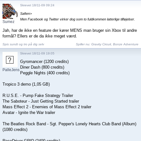
Skrevet 18/11-09 09:24
Saften>
Men Facebook og Twitter virker dog som to fuldkommen latterlige tilføjelser.
Sumez
Jah, har de ikke en feature der kører MENS man bruger sin Xbox til andre
formål? Ellers er de da ikke meget værd.
Spis sundt og tro på dig selv
Spiller nu:
Gravity Circuit
,
Bonze Adventure
Skrevet 18/11-09 19:05
Gyromancer (1200 credits)
Diner Dash (800 credits)
PalleJensen
Peggle Nights (400 credits)
Tropico 3 demo (1,05 GB)
R.U.S.E. - Pump Fake Strategy Trailer
The Saboteur - Just Getting Started trailer
Mass Effect 2 - Enemies of Mass Effect 2 trailer
Avatar - Ignite the War trailer
The Beatles Rock Band - Sgt. Pepper's Lonely Hearts Club Band (Album)
(1080 credits)
RaceDriver GRID (2400 credits)