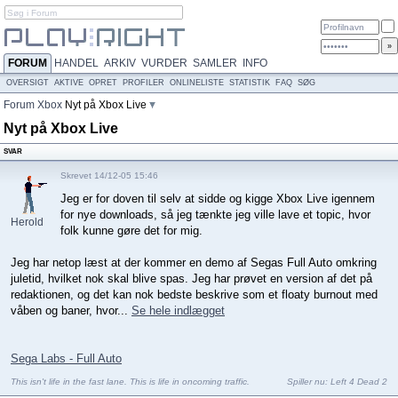
FORUM
HANDEL
ARKIV
VURDER
SAMLER
INFO
OVERSIGT
AKTIVE
OPRET
PROFILER
ONLINELISTE
STATISTIK
FAQ
SØG
Forum
Xbox
Nyt på Xbox Live
Nyt på Xbox Live
SVAR
Skrevet 14/12-05 15:46
Jeg er for doven til selv at sidde og kigge Xbox Live igennem
for nye downloads, så jeg tænkte jeg ville lave et topic, hvor
Herold
folk kunne gøre det for mig.
Jeg har netop læst at der kommer en demo af Segas Full Auto omkring
juletid, hvilket nok skal blive spas. Jeg har prøvet en version af det på
redaktionen, og det kan nok bedste beskrive som et floaty burnout med
våben og baner, hvor...
Se hele indlægget
Sega Labs - Full Auto
This isn't life in the fast lane. This is life in oncoming traffic.
Spiller nu:
Left 4 Dead 2