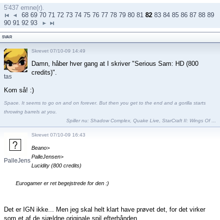
5'437 emne(r).
68
69
70
71
72
73
74
75
76
77
78
79
80
81
82
83
84
85
86
87
88
89
90
91
92
93
SVAR
Skrevet 07/10-09 14:49
Damn, håber hver gang at I skriver "Serious Sam: HD (800
credits)".
tas
Kom så! :)
Space. It seems to go on and on forever. But then you get to the end and a gorilla starts
throwing barrels at you.
Spiller nu:
Shadow Complex
,
Quake Live
,
StarCraft II: Wings Of ...
Skrevet 07/10-09 16:43
Beano>
PalleJensen>
PalleJensen
Lucidity (800 credits)
Eurogamer er ret begejstrede for den :)
Det er IGN ikke... Men jeg skal helt klart have prøvet det, for det virker
som et af de sjældne originale spil efterhånden....