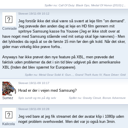
Spiller nu:
Call Of Duty: Black Ops
,
Medal Of Honor (2010) [...
Skrevet 19/11-09 10:12
Jeg forstår ikke det skal være så svært at leje film "on demand".
Jeg prøvede den anden dag at leje en HD film gennem mit
Comrade
spritnye Samsung kasse fra Yousee (Jeg er ikke stolt over at
have noget med Samsung stående ved mit setup skal lige nævnes) - Men
det lykkedes da også at se de første 15 min før den gik kold. Når det sker,
gider man virkelig ikke prøve forfra..
Anyways har ikke prøvet den nye feature på XBL, men prøvede det
faktisk uden problemer da det i sin tid blev udgivet på den amerikanske
XBL (Inden det blev spærret for Europæere).
Spiller nu:
Metal Gear Solid 4: Gun...
,
Grand Theft Auto IV
,
Race Driver: Grid
Skrevet 19/11-09 10:17
Hvad er der i vejen med Samsung?
Sumez
Spis sundt og tro på dig selv
Spiller nu:
Gravity Circuit
,
Bonze Adventure
Skrevet 19/11-09 10:28
Jeg ved bare at jeg fik streamet det der avatar klip i 1080p uden
noget problem overhovedet. Men det var jo også kun 3min.
Kalicola