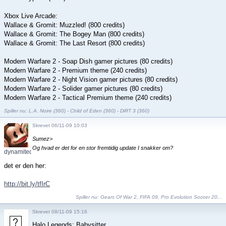
Xbox Live Arcade:
Wallace & Gromit: Muzzled! (800 credits)
Wallace & Gromit: The Bogey Man (800 credits)
Wallace & Gromit: The Last Resort (800 credits)
Modern Warfare 2 - Soap Dish gamer pictures (80 credits)
Modern Warfare 2 - Premium theme (240 credits)
Modern Warfare 2 - Night Vision gamer pictures (80 credits)
Modern Warfare 2 - Solider gamer pictures (80 credits)
Modern Warfare 2 - Tactical Premium theme (240 credits)
Spiller nu: L.A. Noire (360) - Child of Eden (360) - DiRT 3 (360)
Skrevet 06/11-09 10:03
Sumez>
Og hvad er det for en stor fremtidig update I snakker om?
dynamitedavo
det er den her:
http://bit.ly/tfIrC
Spiller nu:
Gears Of War 2
,
FIFA 09
,
Pro Evolution Soccer 20...
Skrevet 08/11-09 15:16
Halo Legends: Babysitter