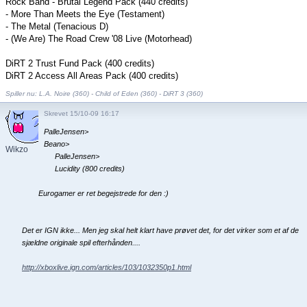
Rock Band - Brütal Legend Pack (440 credits)
- More Than Meets the Eye (Testament)
- The Metal (Tenacious D)
- (We Are) The Road Crew '08 Live (Motorhead)
DiRT 2 Trust Fund Pack (400 credits)
DiRT 2 Access All Areas Pack (400 credits)
Spiller nu: L.A. Noire (360) - Child of Eden (360) - DiRT 3 (360)
Skrevet 15/10-09 16:17
PalleJensen>
Beano>
Wikzo
PalleJensen>
Lucidity (800 credits)
Eurogamer er ret begejstrede for den :)
Det er IGN ikke... Men jeg skal helt klart have prøvet det, for det virker som et af de
sjældne originale spil efterhånden....
http://xboxlive.ign.com/articles/103/1032350p1.html