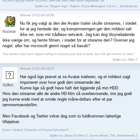
ALDRIG og jeg mener ALDRIG, skriv mit navn med store bogstaver :@
Spiller nu:
Dragon Age: Origins
,
Forza Motorsport 3 [Lim...
,
Borderlands
Skrevet 17/11-09 18:59
Nu fik jeg valgt at den der Avater trailer skulle streames, i stedet
for at jeg hentede det, og komprimeringen gør den mildest talt
Nuclear
ikke ret, over mit trådløse netværk. Jeg kan dog tilsyneladende
Deter...
ikke vælge om, og hente filmen, i stedet for at streame den? Overser jeg
noget, eller har microsoft glemt noget så basalt?
You mechs may have copper wiring to reroute your fear of pain, but I've got nerves of steel
Spiller nu:
Killer 7
Skrevet 17/11-09 23:22
Har også lige prøvet at se Avatar traileren, og er mildest sagt
imponeret over hvor godt den streamede det.
Saften
Kunne lige så godt have haft det liggende på min HDD.
Hvis den streamer alle de andre HD-film så overbevisende, tror jeg godt
jeg kunne ende med at smide nogle måne-dollars efter et par
tømmermændsfilm.
Men Facebook og Twitter virker dog som to fuldkommen latterlige
tilføjelser.
Evan's Spiked Tentacles of Forced Intrusion!!!
Spiller nu:
Dead Or Alive 5
,
Secret World, The
,
Borderlands 2