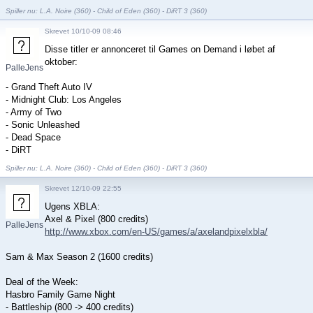
Spiller nu: L.A. Noire (360) - Child of Eden (360) - DiRT 3 (360)
Skrevet 10/10-09 08:46
Disse titler er annonceret til Games on Demand i løbet af
oktober:
PalleJensen
- Grand Theft Auto IV
- Midnight Club: Los Angeles
- Army of Two
- Sonic Unleashed
- Dead Space
- DiRT
Spiller nu: L.A. Noire (360) - Child of Eden (360) - DiRT 3 (360)
Skrevet 12/10-09 22:55
Ugens XBLA:
Axel & Pixel (800 credits)
PalleJensen
http://www.xbox.com/en-US/games/a/axelandpixelxbla/
Sam & Max Season 2 (1600 credits)
Deal of the Week:
Hasbro Family Game Night
- Battleship (800 -> 400 credits)