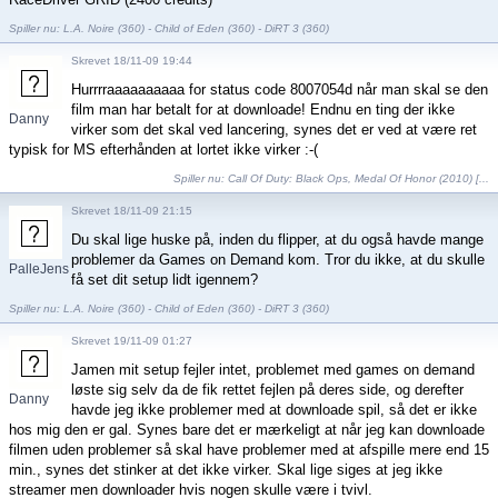
Spiller nu: L.A. Noire (360) - Child of Eden (360) - DiRT 3 (360)
Skrevet 18/11-09 19:44
Hurrrraaaaaaaaaa for status code 8007054d når man skal se den
film man har betalt for at downloade! Endnu en ting der ikke
Danny
virker som det skal ved lancering, synes det er ved at være ret
Salling
typisk for MS efterhånden at lortet ikke virker :-(
Spiller nu:
Call Of Duty: Black Ops
,
Medal Of Honor (2010) [...
Skrevet 18/11-09 21:15
Du skal lige huske på, inden du flipper, at du også havde mange
problemer da Games on Demand kom. Tror du ikke, at du skulle
PalleJensen
få set dit setup lidt igennem?
Spiller nu: L.A. Noire (360) - Child of Eden (360) - DiRT 3 (360)
Skrevet 19/11-09 01:27
Jamen mit setup fejler intet, problemet med games on demand
løste sig selv da de fik rettet fejlen på deres side, og derefter
Danny
havde jeg ikke problemer med at downloade spil, så det er ikke
Salling
hos mig den er gal. Synes bare det er mærkeligt at når jeg kan downloade
filmen uden problemer så skal have problemer med at afspille mere end 15
min., synes det stinker at det ikke virker. Skal lige siges at jeg ikke
streamer men downloader hvis nogen skulle være i tvivl.