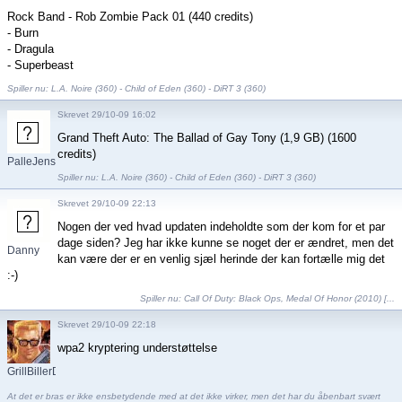
Rock Band - Rob Zombie Pack 01 (440 credits)
- Burn
- Dragula
- Superbeast
Spiller nu: L.A. Noire (360) - Child of Eden (360) - DiRT 3 (360)
Skrevet 29/10-09 16:02
Grand Theft Auto: The Ballad of Gay Tony (1,9 GB) (1600
credits)
PalleJensen
Spiller nu: L.A. Noire (360) - Child of Eden (360) - DiRT 3 (360)
Skrevet 29/10-09 22:13
Nogen der ved hvad updaten indeholdte som der kom for et par
dage siden? Jeg har ikke kunne se noget der er ændret, men det
Danny
kan være der er en venlig sjæl herinde der kan fortælle mig det
Salling
:-)
Spiller nu:
Call Of Duty: Black Ops
,
Medal Of Honor (2010) [...
Skrevet 29/10-09 22:18
wpa2 kryptering understøttelse
GrillBillerDK
At det er bras er ikke ensbetydende med at det ikke virker, men det har du åbenbart svært