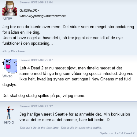
Skrevet 03/11-09 21:04
GrillBillerDK>
wpa2 kryptering understøttelse
Kilroy
Jeg tror den dækkede over mere. Det virker som en meget stor opdatering
for sådan en lille ting.
Uden at have noget at have det i, så tror jeg at der var lidt af de nye
funktioner i den opdatering...
Kilroy Was Here
Skrevet 03/11-09 22:07
Left 4 Dead 2 er nu meget sjovt, men rimelig meget af det
samme med få nye ting som våben og special infected. Jeg ved
Wikzo
ikke helt, hvad jeg synes om settingen i New Orleans med fuld
dagslys.
Det skal dog stadig spilles på pc, vil jeg mene.
Skrevet 03/11-09 22:37
Jeg har lige været i Seattle for at anmelde det. Min konklusion
var at det er mere af det samme, bare lidt bedre :D
Herold
This isn't life in the fast lane. This is life in oncoming traffic.
Spiller nu:
Left 4 Dead 2