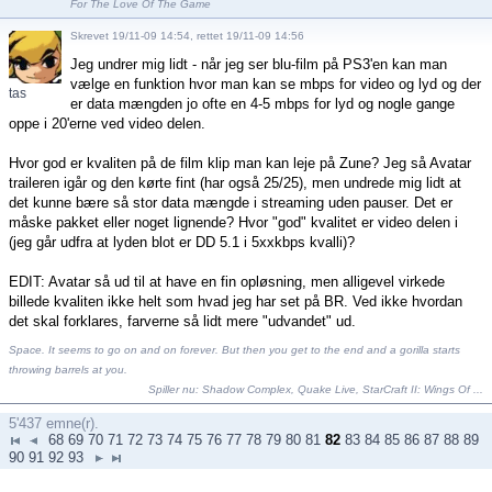
For The Love Of The Game
Skrevet 19/11-09 14:54, rettet 19/11-09 14:56
Jeg undrer mig lidt - når jeg ser blu-film på PS3'en kan man
vælge en funktion hvor man kan se mbps for video og lyd og der
tas
er data mængden jo ofte en 4-5 mbps for lyd og nogle gange
oppe i 20'erne ved video delen.
Hvor god er kvaliten på de film klip man kan leje på Zune? Jeg så Avatar
traileren igår og den kørte fint (har også 25/25), men undrede mig lidt at
det kunne bære så stor data mængde i streaming uden pauser. Det er
måske pakket eller noget lignende? Hvor "god" kvalitet er video delen i
(jeg går udfra at lyden blot er DD 5.1 i 5xxkbps kvalli)?
EDIT: Avatar så ud til at have en fin opløsning, men alligevel virkede
billede kvaliten ikke helt som hvad jeg har set på BR. Ved ikke hvordan
det skal forklares, farverne så lidt mere "udvandet" ud.
Space. It seems to go on and on forever. But then you get to the end and a gorilla starts
throwing barrels at you.
Spiller nu:
Shadow Complex
,
Quake Live
,
StarCraft II: Wings Of ...
5'437 emne(r).
68
69
70
71
72
73
74
75
76
77
78
79
80
81
82
83
84
85
86
87
88
89
90
91
92
93