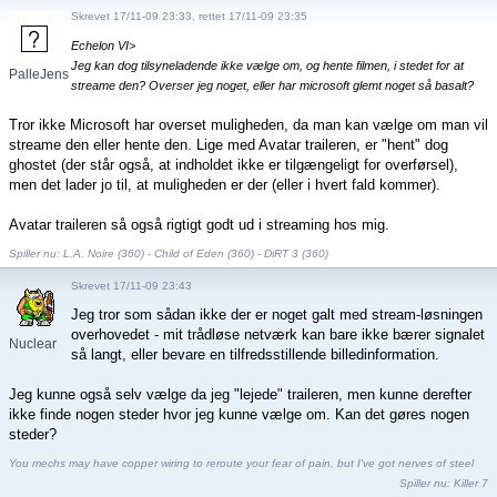
Skrevet 17/11-09 23:33, rettet 17/11-09 23:35
Echelon VI>
Jeg kan dog tilsyneladende ikke vælge om, og hente filmen, i stedet for at
PalleJensen
streame den? Overser jeg noget, eller har microsoft glemt noget så basalt?
Tror ikke Microsoft har overset muligheden, da man kan vælge om man vil
streame den eller hente den. Lige med Avatar traileren, er "hent" dog
ghostet (der står også, at indholdet ikke er tilgængeligt for overførsel),
men det lader jo til, at muligheden er der (eller i hvert fald kommer).
Avatar traileren så også rigtigt godt ud i streaming hos mig.
Spiller nu: L.A. Noire (360) - Child of Eden (360) - DiRT 3 (360)
Skrevet 17/11-09 23:43
Jeg tror som sådan ikke der er noget galt med stream-løsningen
overhovedet - mit trådløse netværk kan bare ikke bærer signalet
Nuclear
så langt, eller bevare en tilfredsstillende billedinformation.
Deter...
Jeg kunne også selv vælge da jeg "lejede" traileren, men kunne derefter
ikke finde nogen steder hvor jeg kunne vælge om. Kan det gøres nogen
steder?
You mechs may have copper wiring to reroute your fear of pain, but I've got nerves of steel
Spiller nu:
Killer 7