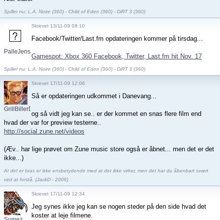
Spiller nu: L.A. Noire (360) - Child of Eden (360) - DiRT 3 (360)
Skrevet 13/11-09 08:10
Facebook/Twitter/Last.fm opdateringen kommer på tirsdag...
PalleJensen
Gamespot: Xbox 360 Facebook, Twitter, Last.fm hit Nov. 17
Spiller nu: L.A. Noire (360) - Child of Eden (360) - DiRT 3 (360)
Skrevet 17/11-09 12:06
Så er opdateringen udkommet i Danevang...
GrillBillerDK
og så vidt jeg kan se.. er der kommet en snas flere film end
hvad der var for preview testerne..
http://social.zune.net/videos
(Æv.. har lige prøvet om Zune music store også er åbnet... men det er det
ikke...)
At det er bras er ikke ensbetydende med at det ikke virker, men det har du åbenbart svært
ved at forstå. (JackD - 2006)
Skrevet 17/11-09 12:34
Jeg synes ikke jeg kan se nogen steder på den side hvad det
koster at leje filmene.
Sumez