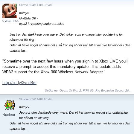
Skrevet 04/11-09 23:48
Kilroy>
GrillBillerDK>
dynamitedavo
wpa2 kryptering understøttelse
Jeg tror den dækkede over mere. Det virker som en meget stor opdatering for
sådan en lille ting.
Uden at have noget at have det i, så tror jeg at der var lidt af de nye funktioner i den
opdatering...
"Sometime over the next few hours when you sign in to Xbox LIVE you’ll
receive a prompt to accept this mandatory update. This update adds
WPA2 support for the Xbox 360 Wireless Network Adapter."
http://bit.ly/3vndBm
Spiller nu:
Gears Of War 2
,
FIFA 09
,
Pro Evolution Soccer 20...
Skrevet 05/11-09 10:44
Kilroy>
Jeg tror den dækkede over mere. Det virker som en meget stor opdatering
Nuclear
for sådan en lille ting.
Deter...
Uden at have noget at have det i, så tror jeg at der var lidt af de nye funktioner i den
opdatering...