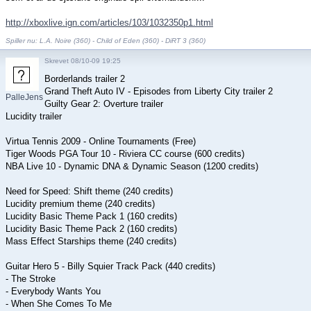
http://xboxlive.ign.com/articles/103/1032350p1.html
Spiller nu: L.A. Noire (360) - Child of Eden (360) - DiRT 3 (360)
Skrevet 08/10-09 19:25
Borderlands trailer 2
Grand Theft Auto IV - Episodes from Liberty City trailer 2
PalleJensen
Guilty Gear 2: Overture trailer
Lucidity trailer
Virtua Tennis 2009 - Online Tournaments (Free)
Tiger Woods PGA Tour 10 - Riviera CC course (600 credits)
NBA Live 10 - Dynamic DNA & Dynamic Season (1200 credits)
Need for Speed: Shift theme (240 credits)
Lucidity premium theme (240 credits)
Lucidity Basic Theme Pack 1 (160 credits)
Lucidity Basic Theme Pack 2 (160 credits)
Mass Effect Starships theme (240 credits)
Guitar Hero 5 - Billy Squier Track Pack (440 credits)
- The Stroke
- Everybody Wants You
- When She Comes To Me