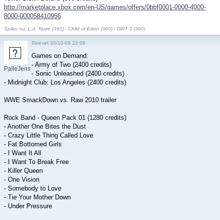
http://marketplace.xbox.com/en-US/games/offers/0bbf0001-0000-4000-
8000-000058410956
Spiller nu: L.A. Noire (360) - Child of Eden (360) - DiRT 3 (360)
Skrevet 20/10-09 22:08
Games on Demand:
- Army of Two (2400 credits)
PalleJensen
- Sonic Unleashed (2400 credits)
- Midnight Club: Los Angeles (2400 credits)
WWE SmackDown vs. Raw 2010 trailer
Rock Band - Queen Pack 01 (1280 credits)
- Another One Bites the Dust
- Crazy Little Thing Called Love
- Fat Bottomed Girls
- I Want It All
- I Want To Break Free
- Killer Queen
- One Vision
- Somebody to Love
- Tie Your Mother Down
- Under Pressure