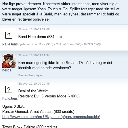
Har lige prøvet demoen. Konceptet virker interessant, men viser sig at
være meget ligesom Yoshi Touch & Go. Spillet forsøger med sin stil at
være noget specielt á la Braid, men jeg synes, det rammer lidt forbi og
bliver en ret triviel oplevelse.
Skrevet 16/10-09 22:48
Band Hero demo (534 mb)
PalleJensen
Spiller nu: L.A. Noire (360) - Child of Eden (360) - DiRT 3 (360)
Skrevet 16/10-09 22:54
Kan man egentlig ikke købe Smash TV på Live og er det
identisk med arkade versionen?
neros
Bashful Neophyte
Skrevet 19/10-09 20:46
Deal of the Week:
Resident Evil 5 Versus Mode (- 40%)
PalleJensen
Ugens XBLA:
Panzer General: Allied Assault (800 credits)
http://www.xbox.com/en-US/games/p/panzergeneralaaxbla/
Tower Bloxx Deluxe (800 credits)