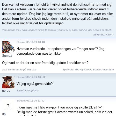
Den var lidt voldsom i forhold til hvilket indhold den officielt førte med sig.
Det kan sagtens være der har været noget forberedende indhold med til
den store update. Dog har jeg lagt mærke til, at systemet nu laver en eller
anden form for disc-check inden den installere mine spil på harddisken,
hvilket ikke var tilfældet før opdateringen.
You mechs may have copper wiring to reroute your fear of pain, but I've got nerves of steel
Spiller nu:
Killer 7
Skrevet 05/11-09 10:48
Hvordan vurderede i at opdateringen var "meget stor"? Jeg
bemærkede den næsten ikke.
Sumez
Og hvad er det for en stor fremtidig update I snakker om?
Spis sundt og tro på dig selv
Spiller nu:
Gravity Circuit
,
Bonze Adventure
Skrevet 05/11-09 10:53
Vil jeg også gerne vide?
neros
Bashful Neophyte
Skrevet 05/11-09 11:42
Ingen nævnte Halo waypoint var oppe og skulle DL´s! ><
Dejlig med de første gratis avatar awards unlocked, selv vis det
dpl