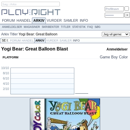
FORUM
HANDEL
ARKIV
VURDER
SAMLER
INFO
ANMELDELSER
MAGASINER
SKRIBENTER
TITLER
STATISTIK
FAQ
SØG
Arkiv
Titler
Yogi Bear: Great Balloon
Blast
SE I:
FORUM
HANDEL
ARKIV
VURDER
SAMLER
INFO
Yogi Bear: Great Balloon Blast
Anmeldelser
Game Boy Color
PLATFORM
10/10
8/10
6/10
4/10
2/10
N/A