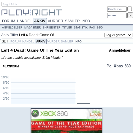
FORUM
HANDEL
ARKIV
VURDER
SAMLER
INFO
ANMELDELSER
MAGASINER
SKRIBENTER
TITLER
STATISTIK
FAQ
SØG
Arkiv
Titler
Left 4 Dead: Game Of
The Year Edition
SE I:
FORUM
HANDEL
ARKIV
VURDER
SAMLER
INFO
Left 4 Dead: Game Of The Year Edition
Anmeldelser
„It's the zombie apocalypse. Bring friends.“
Pc
,
Xbox 360
PLATFORM
10/10
8/10
6/10
4/10
2/10
N/A