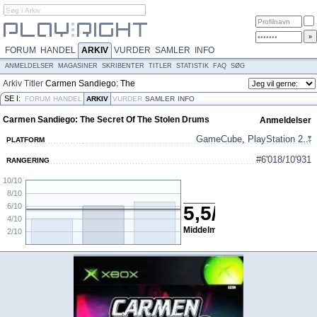
FORUM
HANDEL
ARKIV
VURDER
SAMLER
INFO
ANMELDELSER
MAGASINER
SKRIBENTER
TITLER
STATISTIK
FAQ
SØG
Arkiv
Titler
Carmen Sandiego: The
Secret Of The Stolen Drums
SE I:
FORUM
HANDEL
ARKIV
VURDER
SAMLER
INFO
Carmen Sandiego: The Secret Of The Stolen Drums
Anmeldelser
GameCube
,
PlayStation 2
...
PLATFORM
#6'018/10'931
RANGERING
10/10
8/10
6/10
5,5
/
10
4/10
Middelmådigt
2/10