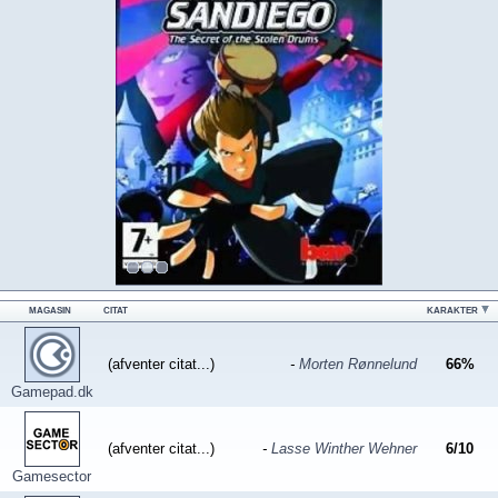
MAGASIN
CITAT
KARAKTER
(afventer citat...)
-
Morten Rønnelund
66
%
Gamepad.dk
(afventer citat...)
-
Lasse Winther Wehner
6
/
10
Gamesector